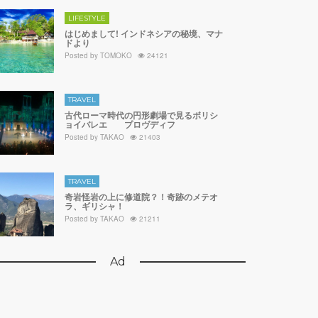
LIFESTYLE
はじめまして! インドネシアの秘境、マナ
ドより
Posted by
TOMOKO
24121
TRAVEL
古代ローマ時代の円形劇場で見るボリシ
ョイバレエ プロヴディフ
Posted by
TAKAO
21403
TRAVEL
奇岩怪岩の上に修道院？！奇跡のメテオ
ラ、ギリシャ！
Posted by
TAKAO
21211
Ad