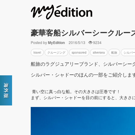
豪華客船シルバーシークルー
Posted by
MyEdition
2016/5/13
9234
travel
クルージング
sponsored
silversea
船旅
シルバ
船旅のラグジュアリーブランド、
シルバーシー
シルバー・シャドーのほんの一部をご紹介しま
青い空に真っ白な船。その大きさは圧巻です！
まず、シルバー・シャドーを目の前にすると、大きさ