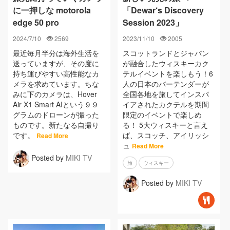
に一押しな motorola
「Dewar‘s Discovery
edge 50 pro
Session 2023」
2024/7/10
2569
2023/11/10
2005
最近毎月半分は海外生活を
スコットランドとジャパン
送っていますが、その度に
が融合したウィスキーカク
持ち運びやすい高性能なカ
テルイベントを楽しもう！6
メラを求めています。ちな
人の日本のバーテンダーが
みに下のカメラは、Hover
全国各地を旅してインスパ
Air X1 Smart AIという９９
イアされたカクテルを期間
グラムのドローンが撮った
限定のイベントで楽しめ
ものです。新たなる自撮り
る！ 5大ウィスキーと言え
です。
ば、スコッチ、アイリッシ
Read More
ュ
Read More
Posted by
MIKI TV
旅
ウィスキー
Posted by
MIKI TV