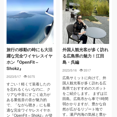
旅行の移動の時にも大活
外国人観光客が多く訪れ
躍な完全ワイヤレスイヤ
る広島県の魅力！江田
ホン『OpenFit –
島・呉編
Shokz』
2023/5/16
3517
2023/5/17
5075
広島サミットに向けて、外
国人観光客が多く訪れる広
すごい！軽くて装着したの
島県でおすすめのスポット
を忘れるくらいなのに、ク
をご紹介します。 まずは江
リアな中音にすごく迫力が
田島。広島市から車で1時間
ある重低音の音が魅力的
弱かかりますが、豊かな自
で、「ながら聴き」にも最
然が広がるリゾート地で
適な完全ワイヤレスイヤホ
す。瀬戸内海の気候と豊か
ン『OpenFit – Shokz』が登