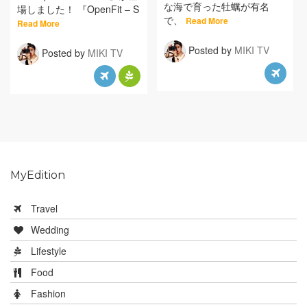
な海で育った牡蠣が有名
場しました！ 『OpenFit – S
で、
Read More
Read More
Posted by
MIKI TV
Posted by
MIKI TV
MyEdition
Travel
Wedding
Lifestyle
Food
Fashion