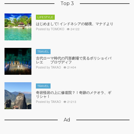
Top 3
LIFESTYLE
はじめまして! インドネシアの秘境、マナドより
Posted by
TOMOKO
24122
TRAVEL
古代ローマ時代の円形劇場で見るボリショイバ
レエ プロヴディフ
Posted by
TAKAO
21404
TRAVEL
奇岩怪岩の上に修道院？！奇跡のメテオラ、ギ
リシャ！
Posted by
TAKAO
21213
Ad