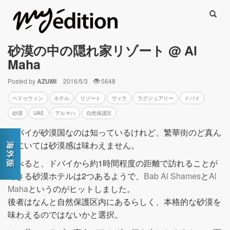
Searc
砂漠の中の隠れ家リゾート @ Al
Maha
Posted by
AZUMI
2016/5/3
5648
ベドゥウィン
ホテル
リゾート
ヴィラ
ラグジュアリー
ドバイ
砂漠
UAE
アルマハ
自然保護区
ドバイが砂漠国なのは知っているけれど、繁華街のど真ん
中にいては砂漠感は味わえません。
調べると、ドバイから約1時間程度の距離で訪れることが
できる砂漠ホテルは2つあるようで、
Bab Al Shames
と
Al
Maha
というのがヒットしました。
後者はなんと自然保護区内にあるらしく、本格的な砂漠を
味わえるのではないかと選択。