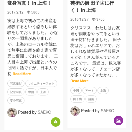
変身写真！ in 上海！
芸術の街 田子坊に行
く！ in 上海
2017/2/12
5805
2016/12/27
3755
実は上海で初めての出産を
経験するという恐ろしい体
クリスマス、わたしはお友
験をしておりました。 かな
達が個展をやってるという
りの一悶着がありました
田子坊に行きました。 田子
が、上海のローカル病院に
坊はおしゃれエリアで、お
て無事に出産を終え家で育
しゃれな雑貨屋や洋服屋さ
児に奮闘しております。 二
んがたくさん並んでいると
人目を上海で出産というの
ころです。 最近は、観光客
は聞く話ですが、日本人で
が多くなって、チェーン店
初
Read More
が多くなってきたかな。。
Read More
写真撮影
マタニティーフォト
中国
アート
上海
記念写真
中国
上海
田子坊
個展
変身写真
Posted by
SAEKO
Posted by
SAEKO