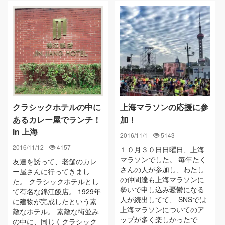
クラシックホテルの中に
上海マラソンの応援に参
あるカレー屋でランチ！
加！
in 上海
2016/11/1
5143
2016/11/12
4157
１０月３０日日曜日、上海
マラソンでした。 毎年たく
友達を誘って、老舗のカレ
さんの人が参加し、わたし
ー屋さんに行ってきまし
の仲間達も上海マラソンに
た。 クラシックホテルとし
勢いで申し込み憂鬱になる
て有名な錦江飯店。 1929年
人が続出してて、 SNSでは
に建物が完成したという素
上海マラソンについてのア
敵なホテル。 素敵な街並み
ップが多く楽しかったで
の中に、同じくクラシック