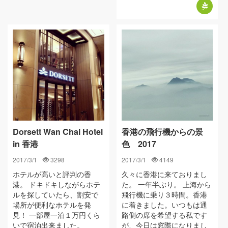
Dorsett Wan Chai Hotel
香港の飛行機からの景
in 香港
色 2017
2017/3/1
3298
2017/3/1
4149
ホテルが高いと評判の香
久々に香港に来ておりまし
港。 ドキドキしながらホテ
た。 一年半ぶり。 上海から
ルを探していたら、割安で
飛行機に乗り３時間。香港
場所が便利なホテルを発
に着きました。いつもは通
見！ 一部屋一泊１万円くら
路側の席を希望する私です
いで宿泊出来ました。
が、今日は窓際になりまし