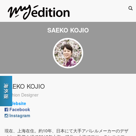
Sea
SAEKO KOJIO
SAEKO KOJIO
Fashion Designer
Website
Facebook
Instagram
現在、上海在住。約10年、日本にて大手アパレルメーカーのデザ