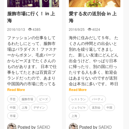
服飾市場に行く！ in 上
愛する友の送別会 in 上
海
海
2016/10/13
4385
2016/9/25
4024
ファッションの仕事をして
海外に住みだして５年。 た
るわたしにとって、服飾市
くさんの仲間との出会いと
場はパラダイス！ ファスナ
別れを繰り返してきまし
ーからボタン、毛皮パーツ
た。 新しい友達にどんどん
からビーズまでたくさんの
出会うけど、やっぱり日本
ものがあります。 日本で仕
に帰ったり、別の国に行っ
事をしてたときは百貨店ブ
たりする人も多く、歓迎会
ランドだったので、あまり
はあまりないのですが送別
中国国内の市場に売ってる
会は本当に多いです。 昨日
Read More
Read More
手芸
服飾市場
ビーズ
レストラン
パーティ
中国
上海
デザイン
ジェラピケ
送別会
中国
市場
上海
Posted by
SAEKO
Posted by
SAEKO