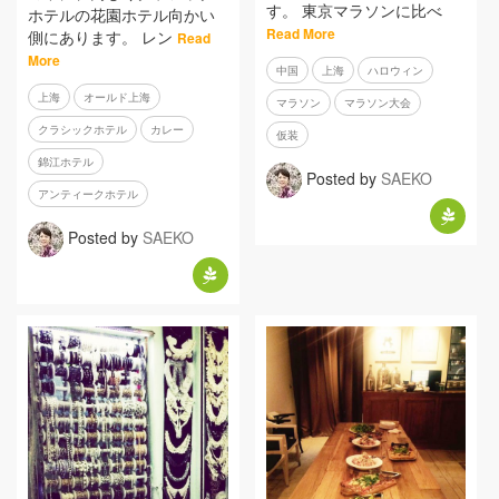
す。 東京マラソンに比べ
ホテルの花園ホテル向かい
Read More
側にあります。 レン
Read
More
中国
上海
ハロウィン
上海
オールド上海
マラソン
マラソン大会
クラシックホテル
カレー
仮装
錦江ホテル
Posted by
SAEKO
アンティークホテル
Posted by
SAEKO