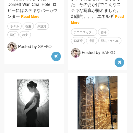
Dorsett Wan Chai Hotel ロ
た。そのおかげでこんなス
ビーにはステキなバーカウ
テキな写真が撮れました。
ンター
幻想的。。。 エネルギ
Read More
Read
More
ホテル
香港
銅鑼湾
アニエスカフェ
香港
湾仔
格安
銅鑼湾
湾仔
弾丸トラベル
Posted by
SAEKO
Posted by
SAEKO