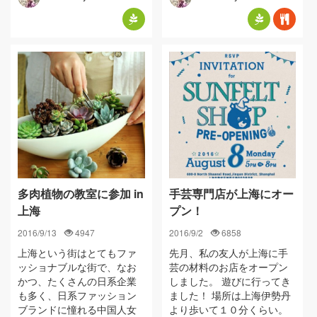
多肉植物の教室に参加 in
手芸専門店が上海にオー
上海
プン！
2016/9/13
4947
2016/9/2
6858
上海という街はとてもファ
先月、私の友人が上海に手
ッショナブルな街で、なお
芸の材料のお店をオープン
かつ、たくさんの日系企業
しました。 遊びに行ってき
も多く、日系ファッション
ました！ 場所は上海伊勢丹
ブランドに憧れる中国人女
より歩いて１０分くらい。