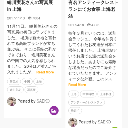
蜷川実花さんの写真展
有名アンティークレスト
in 上海
ランにてお食事 上海老
站
2017/11/13
7004
2017/4/18
4776
11月11日。 蜷川美花さんの
写真展の初日に行ってきま
毎年３月というのは、送別
した。 場所は新天地と言わ
会ラッシュ。 今年も仲良く
れてる高級ブランドが立ち
してくれたお友達が日本に
並ぶ街。 そこに長蛇の列が
帰任しました。 上海老站と
できており、蜷川美花さん
いうお店で友達の送別会を
の中国での人気を感じられ
しました。あまりにも素敵
ました。 20分ほど並んだら
な場所だったのでご紹介さ
入れましたが、
Read More
せていただきます。 アンテ
ィークな外観。このレス
新天地
中国
上海
Read More
蜷川美花
写真展
上海
中華料理
上海料理
Posted by
SAEKO
アンティークレストラン
徐家汇
Posted by
SAEKO